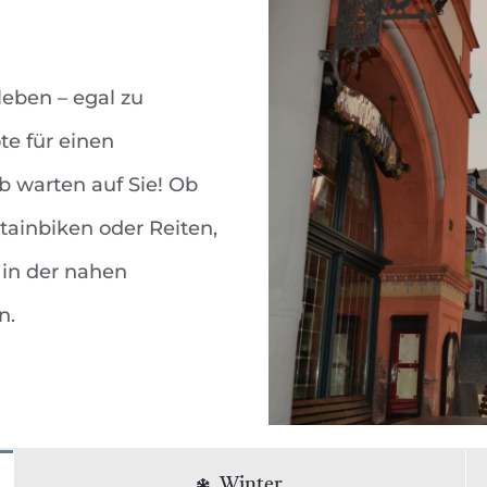
leben – egal zu
e für einen
b warten auf Sie! Ob
tainbiken oder Reiten,
– in der nahen
n.
Winter